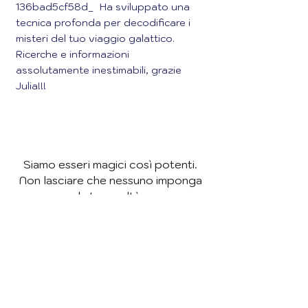
136bad5cf58d_
Ha sviluppato una
tecnica profonda per decodificare i
misteri del tuo viaggio galattico.
Ricerche e informazioni
assolutamente inestimabili, grazie
Julia!!!
Siamo esseri magici così potenti.
Non lasciare che nessuno imponga
la tua realtà.
Sii libero