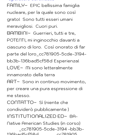
FAMILY~
EPIC bellissima famiglia
nucleare, per la quale sono così
grato! Sono tutti esseri umani
meravigliosi. Cuori puri.
BAMBINI~
Guerrieri, tutti e tre,
POTENTI, mi inginocchio davanti a
ciascuno di loro. Così onorato di far
parte del loro_cc781905-5cde-3194-
bb3b-136bad5cf58d
Esperienza!
LOVE~
Mi sono letteralmente
innamorato della terra
ART~
Sono in continuo movimento,
per creare una pura espressione di
me stesso.
CONTATTO~
Sì (niente che
condividerò
pubblicamente
)
INSTITUTIONALIZED ED~
BA-
Native American Studies (in corso)
_cc781905-5cde-3194 -bb3b-
136bad5cf58d_ _cc781905