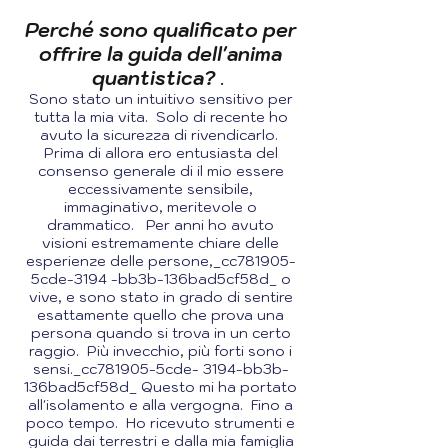
Perché sono qualificato per
offrire la guida dell'anima
quantistica?
.
Sono stato un intuitivo sensitivo per
tutta la mia vita. Solo di recente ho
avuto la sicurezza di rivendicarlo.
Prima di allora ero entusiasta del
consenso generale di il mio essere
eccessivamente sensibile,
immaginativo, meritevole o
drammatico. Per anni ho avuto
visioni estremamente chiare delle
esperienze delle persone,_cc781905-
5cde-3194 -bb3b-136bad5cf58d_ o
vive, e sono stato in grado di sentire
esattamente quello che prova una
persona quando si trova in un certo
raggio. Più invecchio, più forti sono i
sensi._cc781905-5cde- 3194-bb3b-
136bad5cf58d_ Questo mi ha portato
all'isolamento e alla vergogna. Fino a
poco tempo. Ho ricevuto strumenti e
guida dai terrestri e dalla mia famiglia