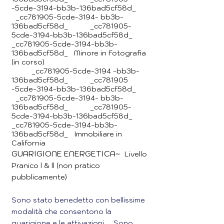
-5cde-3194-bb3b-136bad5cf58d_
_cc781905-5cde-3194- bb3b-
136bad5cf58d_ _cc781905-
5cde-3194-bb3b-136bad5cf58d_
_cc781905-5cde-3194-bb3b-
136bad5cf58d_ Minore in Fotografia
(in corso)
_cc781905-5cde-3194 -bb3b-
136bad5cf58d_ _cc781905
-5cde-3194-bb3b-136bad5cf58d_
_cc781905-5cde-3194- bb3b-
136bad5cf58d_ _cc781905-
5cde-3194-bb3b-136bad5cf58d_
_cc781905-5cde-3194-bb3b-
136bad5cf58d_ Immobiliare in
California
GUARIGIONE ENERGETICA~
Livello
Pranico l & ll (non pratico
pubblicamente)
Sono stato benedetto con bellissime
modalità che consentono la
guarigione e le attivazioni. Sono