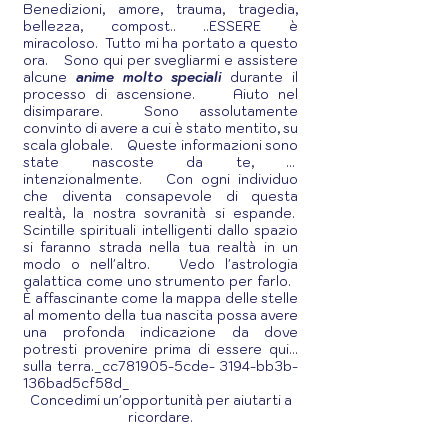
Benedizioni, amore, trauma, tragedia,
bellezza, compost.. ..ESSERE è
miracoloso. Tutto mi ha portato a questo
ora.
Sono qui per svegliarmi e assistere
alcune
anime molto speciali
durante il
processo di ascensione.
Aiuto nel
disimparare. Sono assolutamente
convinto di avere a cui è stato mentito, su
scala globale.
Queste informazioni sono
state nascoste da te, ...
intenzionalmente.
Con ogni individuo
che diventa consapevole di questa
realtà, la nostra sovranità si espande.
Scintille spirituali intelligenti dallo spazio
si faranno strada nella tua realtà in un
modo o nell'altro. Vedo l'astrologia
galattica come uno strumento per farlo.
È affascinante come la mappa delle stelle
al momento della tua nascita possa avere
una profonda indicazione da dove
potresti provenire prima di essere qui...
sulla terra._cc781905-5cde- 3194-bb3b-
136bad5cf58d_
Concedimi un'opportunità per aiutarti a
ricordare.